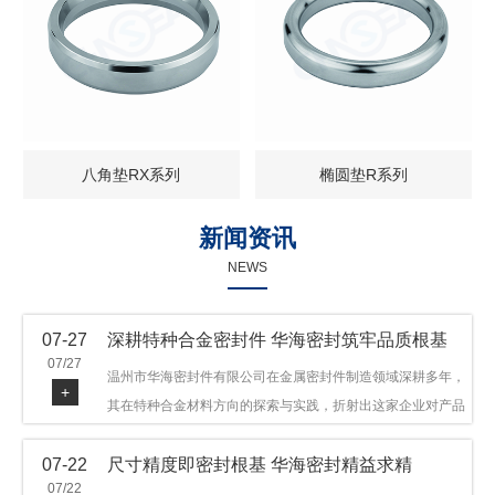
八角垫RX系列
椭圆垫R系列
新闻资讯
NEWS
07-27
深耕特种合金密封件 华海密封筑牢品质根基
07/27
温州市华海密封件有限公司在金属密封件制造领域深耕多年，
+
其在特种合金材料方向的探索与实践，折射出这家企业对产品
品质与技术创新的执着态度。公司主营金属环垫等密封件产
07-22
尺寸精度即密封根基 华海密封精益求精
品，可提供多种材质方案，在石油机械、管道法兰、采油树、
07/22
井口装置等领域获得广泛应用，产品远销多个国家和地区。