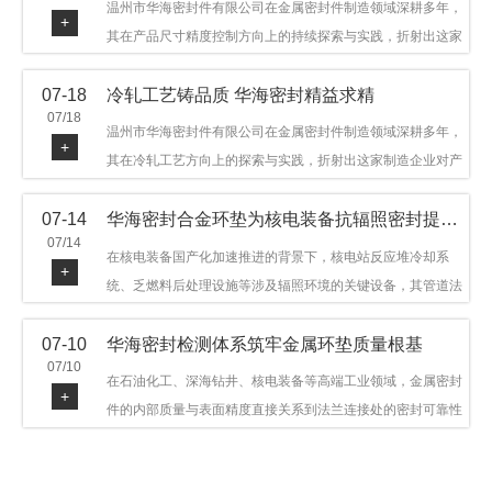
温州市华海密封件有限公司在金属密封件制造领域深耕多年，
+
其在产品尺寸精度控制方向上的持续探索与实践，折射出这家
制造企业对品质细节的执着态度。公司主营金属环垫等密封件
07-18
冷轧工艺铸品质 华海密封精益求精
产品，广泛应用于石油机械、管道法兰、采油树、井口装置等
07/18
领域。本文从尺寸精度的技术内涵及企业工艺积累等角度，呈
温州市华海密封件有限公司在金属密封件制造领域深耕多年，
+
现华海密封在该领域的务实探索与稳步发展。
其在冷轧工艺方向上的探索与实践，折射出这家制造企业对产
品品质与工艺积累的执着态度。公司主营金属环垫等密封件产
07-14
华海密封合金环垫为核电装备抗辐照密封提供可靠保障
品，广泛应用于石油机械、管道法兰、采油树、井口装置等领
07/14
域，产品远销多个国家和地区。本文从冷轧工艺的技术特点及
在核电装备国产化加速推进的背景下，核电站反应堆冷却系
+
企业工艺积累等角度，呈现华海密封在该领域的务实探索与稳
统、乏燃料后处理设施等涉及辐照环境的关键设备，其管道法
步发展。
兰连接处的密封件需在高温高压及辐照条件下保持长期结构稳
07-10
华海密封检测体系筑牢金属环垫质量根基
定与密封可靠。温州市华海密封件科技有限公司深耕金属密封
07/10
领域二十余年，依托八角垫、椭圆垫及RX/BX系列高压环垫等
在石油化工、深海钻井、核电装备等高端工业领域，金属密封
+
全系列产品，以特种合金材质体系，为核电装备抗辐照密封提
件的内部质量与表面精度直接关系到法兰连接处的密封可靠性
供针对性配套方案。
与长期服役寿命。超声波探伤作为常规无损检测技术之一，利
用高频声波在材料中传播并接收反射信号，能有效发现金属环