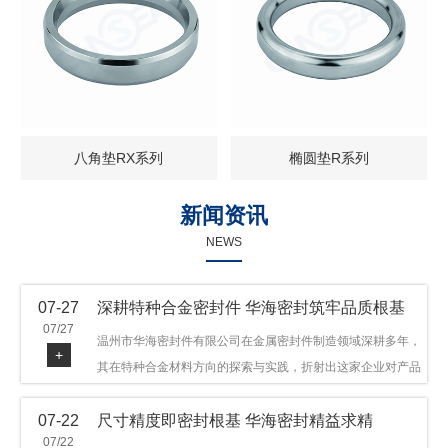
八角垫RX系列
椭圆垫R系列
新闻资讯
NEWS
07-27
深耕特种合金密封件 华海密封筑牢品质根基
07/27
温州市华海密封件有限公司在金属密封件制造领域深耕多年，
+
其在特种合金材料方向的探索与实践，折射出这家企业对产品
品质与技术创新的执着态度。公司主营金属环垫等密封件产
07-22
尺寸精度即密封根基 华海密封精益求精
品，可提供多种材质方案，在石油机械、管道法兰、采油树、
07/22
井口装置等领域获得广泛应用，产品远销多个国家和地区。