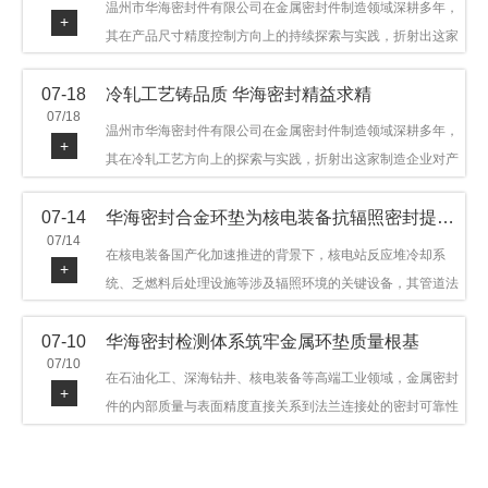
温州市华海密封件有限公司在金属密封件制造领域深耕多年，
+
其在产品尺寸精度控制方向上的持续探索与实践，折射出这家
制造企业对品质细节的执着态度。公司主营金属环垫等密封件
07-18
冷轧工艺铸品质 华海密封精益求精
产品，广泛应用于石油机械、管道法兰、采油树、井口装置等
07/18
领域。本文从尺寸精度的技术内涵及企业工艺积累等角度，呈
温州市华海密封件有限公司在金属密封件制造领域深耕多年，
+
现华海密封在该领域的务实探索与稳步发展。
其在冷轧工艺方向上的探索与实践，折射出这家制造企业对产
品品质与工艺积累的执着态度。公司主营金属环垫等密封件产
07-14
华海密封合金环垫为核电装备抗辐照密封提供可靠保障
品，广泛应用于石油机械、管道法兰、采油树、井口装置等领
07/14
域，产品远销多个国家和地区。本文从冷轧工艺的技术特点及
在核电装备国产化加速推进的背景下，核电站反应堆冷却系
+
企业工艺积累等角度，呈现华海密封在该领域的务实探索与稳
统、乏燃料后处理设施等涉及辐照环境的关键设备，其管道法
步发展。
兰连接处的密封件需在高温高压及辐照条件下保持长期结构稳
07-10
华海密封检测体系筑牢金属环垫质量根基
定与密封可靠。温州市华海密封件科技有限公司深耕金属密封
07/10
领域二十余年，依托八角垫、椭圆垫及RX/BX系列高压环垫等
在石油化工、深海钻井、核电装备等高端工业领域，金属密封
+
全系列产品，以特种合金材质体系，为核电装备抗辐照密封提
件的内部质量与表面精度直接关系到法兰连接处的密封可靠性
供针对性配套方案。
与长期服役寿命。超声波探伤作为常规无损检测技术之一，利
用高频声波在材料中传播并接收反射信号，能有效发现金属环