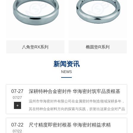
八角垫RX系列
椭圆垫R系列
新闻资讯
NEWS
07-27
深耕特种合金密封件 华海密封筑牢品质根基
07/27
温州市华海密封件有限公司在金属密封件制造领域深耕多年，
+
其在特种合金材料方向的探索与实践，折射出这家企业对产品
品质与技术创新的执着态度。公司主营金属环垫等密封件产
07-22
尺寸精度即密封根基 华海密封精益求精
品，可提供多种材质方案，在石油机械、管道法兰、采油树、
07/22
井口装置等领域获得广泛应用，产品远销多个国家和地区。