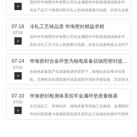
温州市华海密封件有限公司在金属密封件制造领域深耕多年，
+
其在产品尺寸精度控制方向上的持续探索与实践，折射出这家
制造企业对品质细节的执着态度。公司主营金属环垫等密封件
07-18
冷轧工艺铸品质 华海密封精益求精
产品，广泛应用于石油机械、管道法兰、采油树、井口装置等
07/18
领域。本文从尺寸精度的技术内涵及企业工艺积累等角度，呈
温州市华海密封件有限公司在金属密封件制造领域深耕多年，
+
现华海密封在该领域的务实探索与稳步发展。
其在冷轧工艺方向上的探索与实践，折射出这家制造企业对产
品品质与工艺积累的执着态度。公司主营金属环垫等密封件产
07-14
华海密封合金环垫为核电装备抗辐照密封提供可靠保障
品，广泛应用于石油机械、管道法兰、采油树、井口装置等领
07/14
域，产品远销多个国家和地区。本文从冷轧工艺的技术特点及
在核电装备国产化加速推进的背景下，核电站反应堆冷却系
+
企业工艺积累等角度，呈现华海密封在该领域的务实探索与稳
统、乏燃料后处理设施等涉及辐照环境的关键设备，其管道法
步发展。
兰连接处的密封件需在高温高压及辐照条件下保持长期结构稳
07-10
华海密封检测体系筑牢金属环垫质量根基
定与密封可靠。温州市华海密封件科技有限公司深耕金属密封
07/10
领域二十余年，依托八角垫、椭圆垫及RX/BX系列高压环垫等
在石油化工、深海钻井、核电装备等高端工业领域，金属密封
+
全系列产品，以特种合金材质体系，为核电装备抗辐照密封提
件的内部质量与表面精度直接关系到法兰连接处的密封可靠性
供针对性配套方案。
与长期服役寿命。超声波探伤作为常规无损检测技术之一，利
用高频声波在材料中传播并接收反射信号，能有效发现金属环